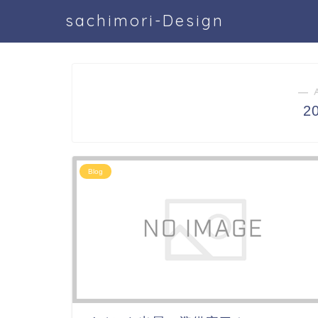
sachimori-Design
― 
2
Blog